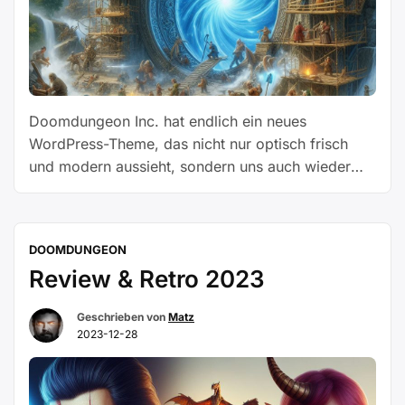
Doomdungeon Inc. hat endlich ein neues
WordPress-Theme, das nicht nur optisch frisch
und modern aussieht, sondern uns auch wieder
alle Funktionen bietet, die wir vermisst haben. Mit
dem neuen Theme stehen euch wieder alle
gewohnten Funktionen zur Verfügung. Bisher sind
DOOMDUNGEON
mir keine Fehler oder Probleme aufgefallen, im
Review & Retro 2023
Gegenteil. Solltet ihr dennoch Fehler feststellen
„Neues
oder Funktionen …
Weiterlesen
Geschrieben von
Matz
WordPress-
2023-12-28
Theme“