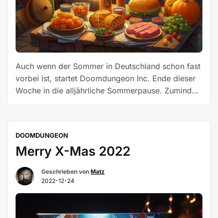
Auch wenn der Sommer in Deutschland schon fast
vorbei ist, startet Doomdungeon Inc. Ende dieser
Woche in die alljährliche Sommerpause. Zumindest
der wöchentliche Stammtisch wird bis zur KW 43
pausieren. Bei der Baldur´s Gate 3 Session bei
dem vergangenen Stammtisch am Montag wurde
DOOMDUNGEON
festgestellt, dass die drei Helden in den
Merry X-Mas 2022
kommenden Wochen RL-Termine wie Urlaub …
„Sommerpause
Weiterlesen
Geschrieben von
Matz
MMXXIII“
2022-12-24