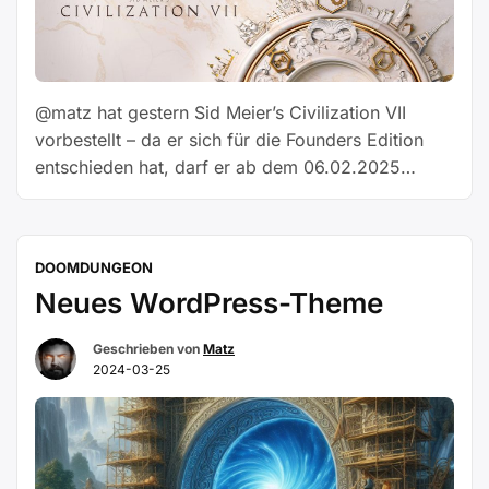
@matz hat gestern Sid Meier’s Civilization VII
vorbestellt – da er sich für die Founders Edition
entschieden hat, darf er ab dem 06.02.2025
zivilisieren. Für den 14.02.2025 hat @matz bereits
eine MP-Session avisisert. Die preisgekrönte
Strategiespiel-Reihe kehrt zurück mit einem
DOOMDUNGEON
revolutionär neuen Kapitel. Mit Sid Meier’s
Neues WordPress-Theme
Civilization® VII kannst du das größte Reich
„Oops!…
bauen, das …
Weiterlesen
Geschrieben von
Matz
I
2024-03-25
Did
It
Again“