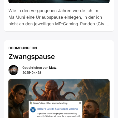
Wie in den vergangenen Jahren werde ich im
Mai/Juni eine Urlaubspause einlegen, in der ich
nicht an den jeweiligen MP-Gaming-Runden (Civ 7,
BG3, CK III und Digitale Freizeit) teilnehmen kann.
Zuerst bekomme ich von Montag, den 12. Mai bis
Freitag, den 16. Mai dienstlichen Besuch aus Cluj.
DOOMDUNGEON
Das bedeutet, dass ich in der 20. Kalenderwoche
Zwangspause
„Vorabinfo
…
Weiterlesen
für
Geschrieben von
Matz
den
2025-04-28
Mai/Juni
2025“