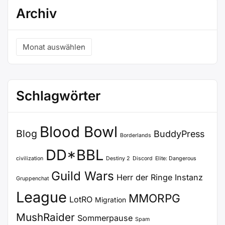
Archiv
Archiv
Schlagwörter
Blood Bowl
Blog
BuddyPress
Borderlands
DD*BBL
civilization
Destiny 2
Discord
Elite: Dangerous
Guild Wars
Herr der Ringe
Instanz
Gruppenchat
League
MMORPG
LotRO
Migration
MushRaider
Sommerpause
Spam