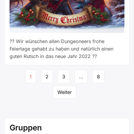
?? Wir wünschen allen Dungeoneers frohe
Feiertage gehabt zu haben und natürlich einen
guten Rutsch in das neue Jahr 2022 ??
Seitennavigation
1
2
3
…
8
Weiter
Gruppen