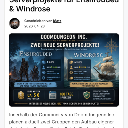
„Update
Weiterlesen
& Windrose
zum
Enshrouded-
Geschrieben von
Matz
2026-04-28
Server“
Innerhalb der Community von Doomdungeon Inc.
planen aktuell zwei Gruppen den Aufbau eigener