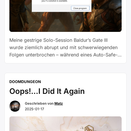
Meine gestrige Solo-Session Baldur’s Gate III
wurde ziemlich abrupt und mit schwerwiegenden
Folgen unterbrochen – während eines Auto-Safe-
Points schaltete sich mein Rechner plötzlich
einfach ab und ließ sich bis zu einem bestimmten
Punkt nicht mehr hochfahren. Um das Wichtigste
DOOMDUNGEON
gleich vorwegzunehmen – ich werde in dieser
Oops!…I Did It Again
Woche, wenn nicht sogar auch in der kommenden
„Zwangspause“
Woche, …
Weiterlesen
Geschrieben von
Matz
2025-01-17