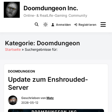
Zum
Doomdungeon Inc.
Inhalt
springen
Online- & RealLife-Gaming Community
Anmelden
Registrieren
Light
mode
(click
Kategorie:
Doomdungeon
to
Startseite
Suchergebnisse für:
switch
to
dark)
DOOMDUNGEON
Update zum Enshrouded-
Server
Geschrieben von
Matz
2026-05-12