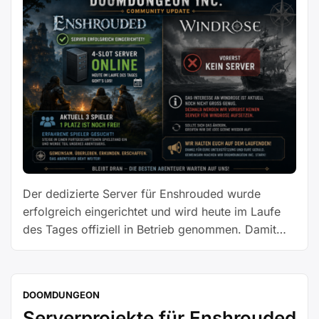
Der dedizierte Server für Enshrouded wurde
erfolgreich eingerichtet und wird heute im Laufe
des Tages offiziell in Betrieb genommen. Damit
steht dem gemeinsamen Abenteuer nichts mehr im
Weg. Aktuell besteht die Gruppe aus drei Spielern,
da sich bislang noch kein vierter Interessent
DOOMDUNGEON
gefunden hat. Der freie Platz bleibt jedoch
Serverprojekte für Enshrouded
weiterhin offen – erfahrene Spieler, die …