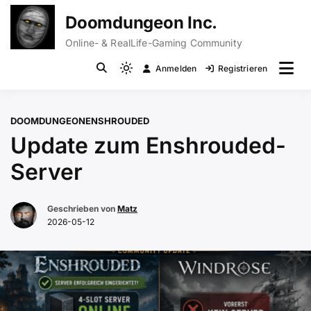
Zum
Doomdungeon Inc.
Inhalt
springen
Online- & RealLife-Gaming Community
Anmelden
Registrieren
Light
mode
(click
DOOMDUNGEON
ENSHROUDED
to
Update zum Enshrouded-
switch
to
Server
dark)
Geschrieben von
Matz
2026-05-12