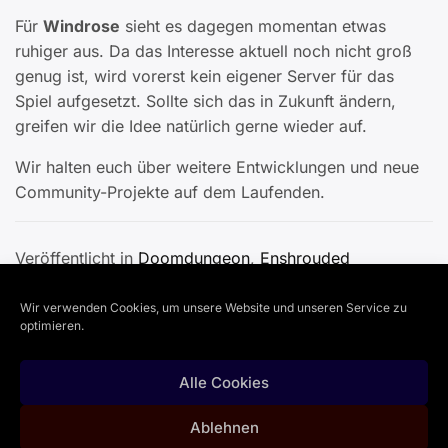
Für
Windrose
sieht es dagegen momentan etwas
ruhiger aus. Da das Interesse aktuell noch nicht groß
genug ist, wird vorerst kein eigener Server für das
Spiel aufgesetzt. Sollte sich das in Zukunft ändern,
greifen wir die Idee natürlich gerne wieder auf.
Wir halten euch über weitere Entwicklungen und neue
Community-Projekte auf dem Laufenden.
Veröffentlicht in
Doomdungeon
,
Enshrouded
Wir verwenden Cookies, um unsere Website und unseren Service zu
Beitragsnavigation
Serverprojekte für Enshrouded & Windrose
optimieren.
Alle Cookies
Copyright © 2026
Doomdungeon Inc.
| Powered by
Ablehnen