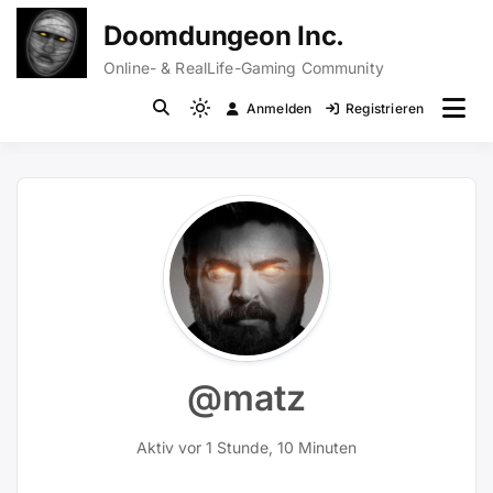
Zum
Doomdungeon Inc.
Inhalt
springen
Online- & RealLife-Gaming Community
Anmelden
Registrieren
Light
mode
(click
to
switch
to
dark)
@matz
Aktiv vor 1 Stunde, 10 Minuten