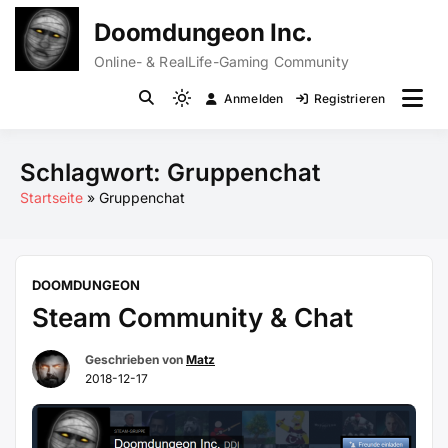
Zum
Doomdungeon Inc.
Inhalt
springen
Online- & RealLife-Gaming Community
Anmelden
Registrieren
Light
mode
(click
Schlagwort:
Gruppenchat
to
Startseite
Gruppenchat
switch
to
dark)
DOOMDUNGEON
Steam Community & Chat
Geschrieben von
Matz
2018-12-17