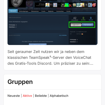
Seit geraumer Zeit nutzen wir ja neben dem
klassischen TeamSpeak³-Server den VoiceChat
des Gratis-Tools Discord. Um präziser zu sein:
Discord hat TeamSpeak³ mehr und mehr
verdrängt. Bei Online-Sessions wird der
Gruppen
TeamSpeak³-Server eigentlich nur noch genutzt,
wenn Discord Probleme hat oder wenn einzelne
Dungeoneers – wie z.b. ich selbst – Probleme
Neueste
|
Aktive
|
Beliebte
|
Alphabetisch
„Steam
(Latency) damit haben. In der …
Weiterlesen
Communit