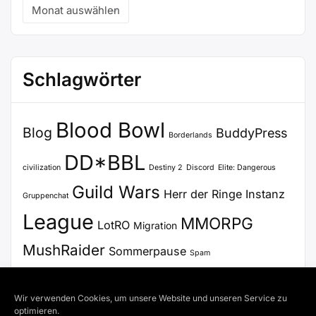
Archiv
Schlagwörter
Blood Bowl
Blog
BuddyPress
Borderlands
DD*BBL
civilization
Destiny 2
Discord
Elite: Dangerous
Guild Wars
Herr der Ringe
Instanz
Gruppenchat
League
MMORPG
LotRO
Migration
MushRaider
Sommerpause
Spam
Stammtisch
Update
Steam
SWTOR
Voice Chat
Wir verwenden Cookies, um unsere Website und unseren Service zu
WordPress
VoiceChat
Zertifikat
optimieren.