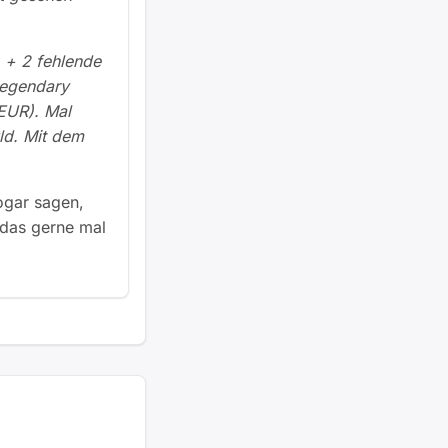
) + 2 fehlende
Legendary
 EUR). Mal
uld. Mit dem
ogar sagen,
 das gerne mal