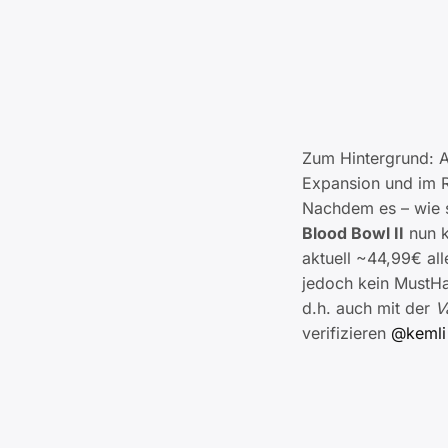
Zum Hintergrund: 
Expansion und im 
Nachdem es – wie s
Blood Bowl II
nun k
aktuell ~44,99€ all
jedoch kein MustHa
d.h. auch mit der
V
verifizieren
@kemli