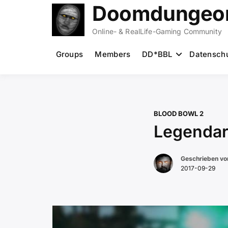
Zum
Doomdungeon
Inhalt
springen
Online- & RealLife-Gaming Community
Groups
Members
DD*BBL
Datensch
BLOOD BOWL 2
Legendar
Geschrieben v
2017-09-29