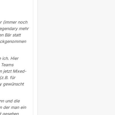
ter (immer noch
 Legendary mehr
n Bär statt
urückgenommen
 ich. Hier
m Teams
 jetzt Mixed-
z.B. für
ty gewünscht
nn und die
n der man ein
ht gesehen