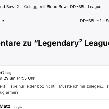
ood Bowl 2
Getaggt mit
Blood Bowl
,
DD*BBL
,
League
igation
ate
DD*BBL – 1st S
tare zu “
Legendary² League
rt
sagt:
9-29 um 14:55 Uhr
ei!! Habe nur leider bb2 nicht… Müsste ich mir zulegen… Is
Bug ärmer?
Matz
sagt: