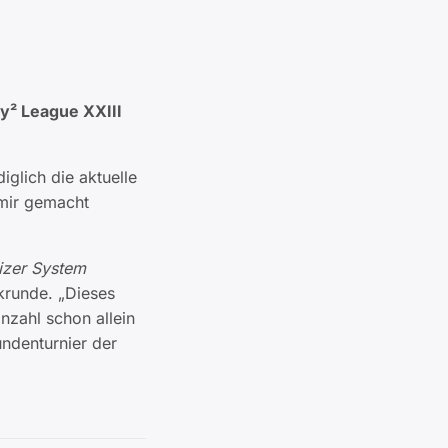
y² League XXIII
glich die aktuelle
 mir gemacht
zer System
krunde. „Dieses
nzahl schon allein
undenturnier der