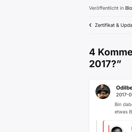
Veröffentlicht in
Bl
Beitragsnav
Zertifikat & Upd
4 Kommen
2017?
”
Odilbe
2017-0
Bin dab
etwas 