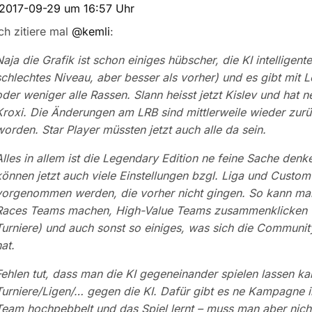
2017-09-29 um 16:57 Uhr
Ich zitiere mal
@kemli
:
Naja die Grafik ist schon einiges hübscher, die KI intelligen
schlechtes Niveau, aber besser als vorher) und es gibt mit
oder weniger alle Rassen. Slann heisst jetzt Kislev und hat ne
Kroxi. Die Änderungen am LRB sind mittlerweile wieder z
worden. Star Player müssten jetzt auch alle da sein.
Alles in allem ist die Legendary Edition ne feine Sache denke
können jetzt auch viele Einstellungen bzgl. Liga und Custo
vorgenommen werden, die vorher nicht gingen. So kann man
Races Teams machen, High-Value Teams zusammenklicken (
Turniere) und auch sonst so einiges, was sich die Communi
at.
Fehlen tut, dass man die KI gegeneinander spielen lassen ka
Turniere/Ligen/… gegen die KI. Dafür gibt es ne Kampagne i
Team hochpebbelt und das Spiel lernt – muss man aber nic