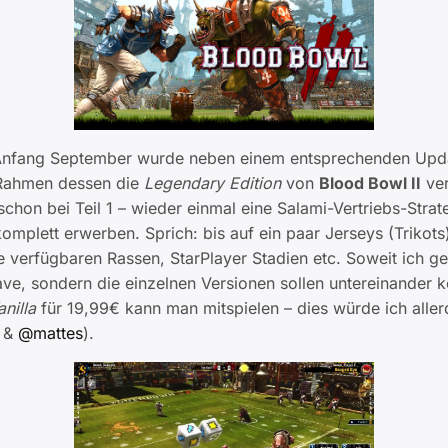
Anfang September wurde neben einem entsprechenden Updat
Rahmen dessen die
Legendary Edition
von
Blood Bowl II
ver
chon bei Teil 1 – wieder einmal eine Salami-Vertriebs-Stra
omplett erwerben. Sprich: bis auf ein paar Jerseys (Triko
e verfügbaren Rassen, StarPlayer Stadien etc. Soweit ich ge
ve, sondern die einzelnen Versionen sollen untereinander k
anilla
für 19,99€ kann man mitspielen – dies würde ich alle
&
@mattes
).