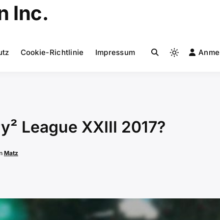
 Inc.
utz
Cookie-Richtlinie
Impressum
Anme
Light
mode
(click
to
switch
to
y² League XXIII 2017?
dark)
on
Matz