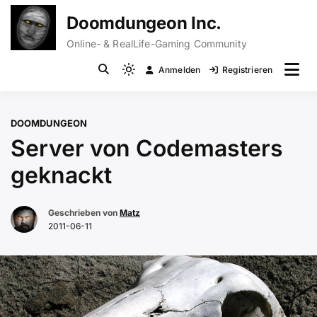
Zum
Doomdungeon Inc.
Inhalt
springen
Online- & RealLife-Gaming Community
Anmelden
Registrieren
Light
mode
(click
DOOMDUNGEON
to
Server von Codemasters
switch
to
geknackt
dark)
Geschrieben von
Matz
2011-06-11