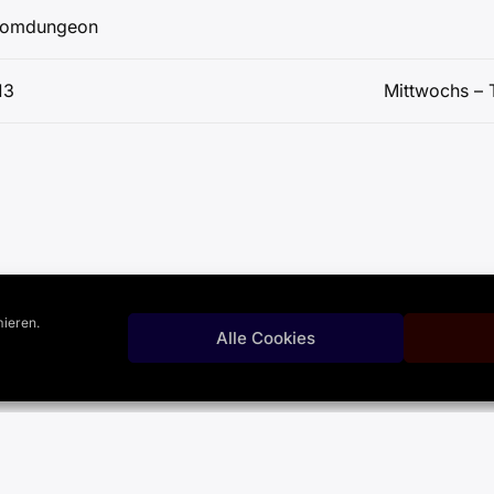
omdungeon
igation
13
Mittwochs – 
ieren.
Alle Cookies