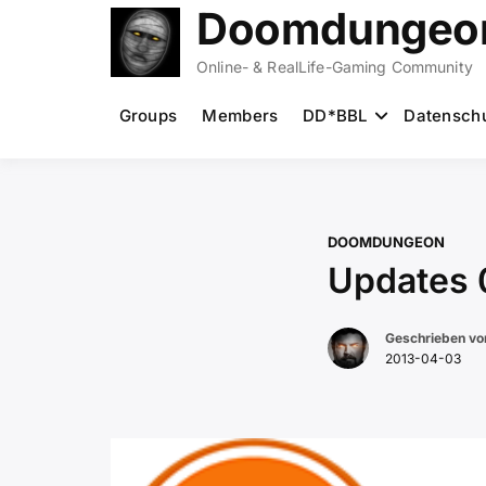
Zum
Doomdungeon
Inhalt
springen
Online- & RealLife-Gaming Community
Groups
Members
DD*BBL
Datensch
DOOMDUNGEON
Updates 
Geschrieben v
2013-04-03