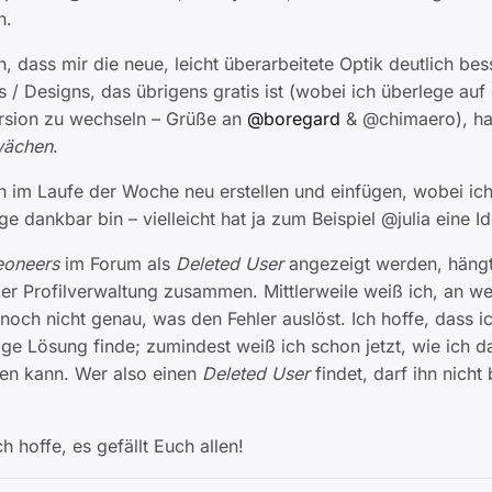
n.
 dass mir die neue, leicht überarbeitete Optik deutlich besse
/ Designs, das übrigens gratis ist (wobei ich überlege auf 
ersion zu wechseln – Grüße an
@boregard
& @chimaero), hat
wächen
.
 im Laufe der Woche neu erstellen und einfügen, wobei ich 
e dankbar bin – vielleicht hat ja zum Beispiel @julia eine I
oneers
im Forum als
Deleted User
angezeigt werden, hängt
r Profilverwaltung zusammen. Mittlerweile weiß ich, an wel
 noch nicht genau, was den Fehler auslöst. Ich hoffe, dass i
ge Lösung finde; zumindest weiß ich schon jetzt, wie ich da
eren kann. Wer also einen
Deleted User
findet, darf ihn nicht
h hoffe, es gefällt Euch allen!