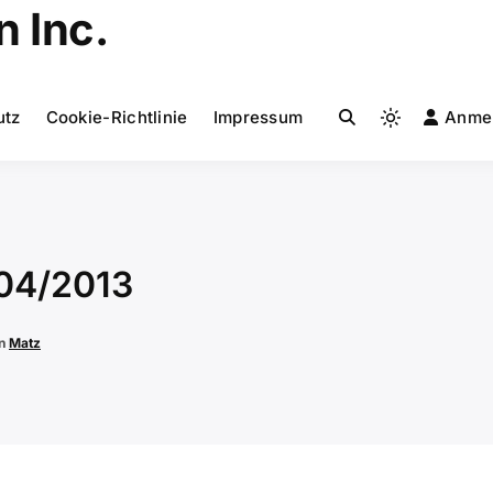
 Inc.
utz
Cookie-Richtlinie
Impressum
Anme
Light
mode
(click
to
switch
to
04/2013
dark)
on
Matz