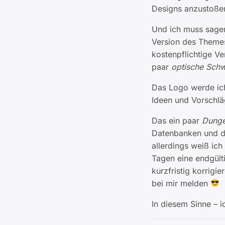
Designs anzustoße
Und ich muss sagen,
Version des Themes 
kostenpflichtige V
paar
optische Sch
Das Logo werde ich
Ideen und Vorschläg
Das ein paar
Dunge
Datenbanken und de
allerdings weiß ich
Tagen eine endgülti
kurzfristig korrigi
bei mir melden
In diesem Sinne – ic