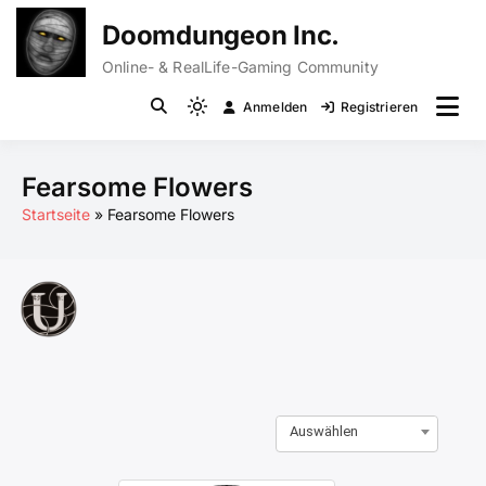
Zum
Doomdungeon Inc.
Inhalt
springen
Online- & RealLife-Gaming Community
Anmelden
Registrieren
Light
mode
(click
Fearsome Flowers
to
Startseite
Fearsome Flowers
switch
to
dark)
Auswählen