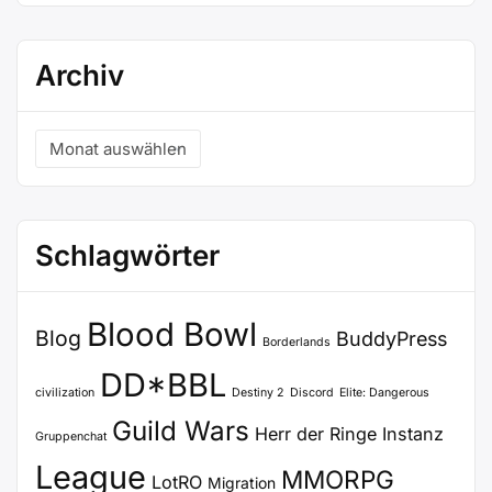
Archiv
Archiv
Schlagwörter
Blood Bowl
Blog
BuddyPress
Borderlands
DD*BBL
civilization
Destiny 2
Discord
Elite: Dangerous
Guild Wars
Herr der Ringe
Instanz
Gruppenchat
League
MMORPG
LotRO
Migration