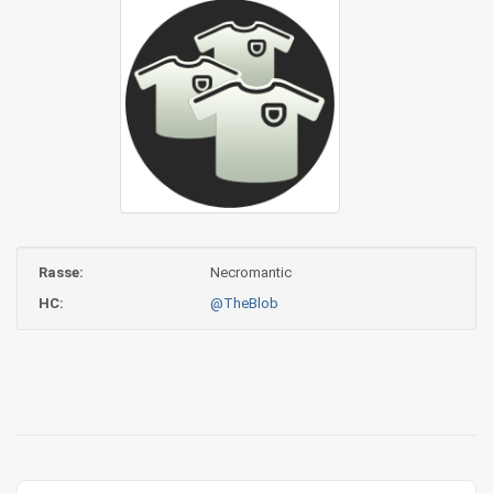
Rasse:
Necromantic
HC:
@TheBlob