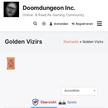
Zum
Doomdungeon Inc.
Inhalt
springen
Online- & RealLife-Gaming Community
Anmelden
Registrieren
Light
mode
(click
Golden Vizirs
Startseite
Golden Vizirs
to
switch
to
dark)
Auswählen
Übersicht
Spiele