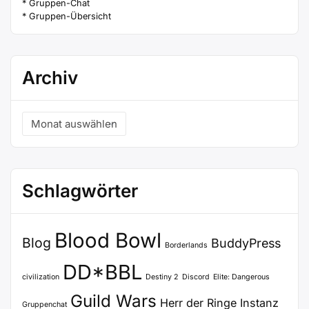
* Gruppen-Chat
* Gruppen-Übersicht
Archiv
Archiv
Schlagwörter
Blood Bowl
Blog
BuddyPress
Borderlands
DD*BBL
civilization
Destiny 2
Discord
Elite: Dangerous
Guild Wars
Herr der Ringe
Instanz
Gruppenchat