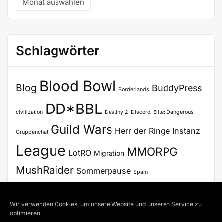
Schlagwörter
Blood Bowl
Blog
BuddyPress
Borderlands
DD*BBL
civilization
Destiny 2
Discord
Elite: Dangerous
Guild Wars
Herr der Ringe
Instanz
Gruppenchat
League
MMORPG
LotRO
Migration
MushRaider
Sommerpause
Spam
Stammtisch
Update
Steam
SWTOR
Voice Chat
Wir verwenden Cookies, um unsere Website und unseren Service zu
WordPress
VoiceChat
Zertifikat
optimieren.