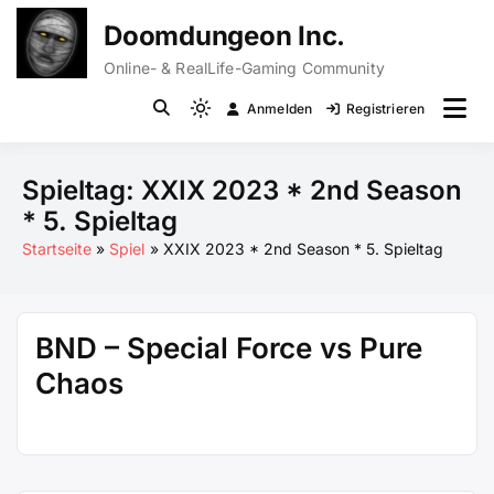
Zum
Doomdungeon Inc.
Inhalt
springen
Online- & RealLife-Gaming Community
Anmelden
Registrieren
Light
mode
(click
Spieltag:
XXIX 2023 * 2nd Season
to
* 5. Spieltag
switch
Startseite
Spiel
XXIX 2023 * 2nd Season * 5. Spieltag
to
dark)
BND – Special Force vs Pure
Chaos