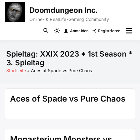
Zum
Doomdungeon Inc.
Inhalt
springen
Online- & RealLife-Gaming Community
Anmelden
Registrieren
Light
mode
(click
Spieltag:
XXIX 2023 * 1st Season *
to
3. Spieltag
switch
Startseite
Aces of Spade vs Pure Chaos
to
dark)
Aces of Spade vs Pure Chaos
Monasterium Monsters vs