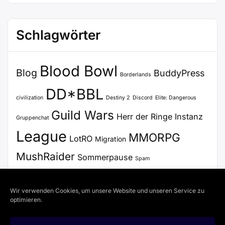
Schlagwörter
Blood Bowl
Blog
BuddyPress
Borderlands
DD*BBL
civilization
Destiny 2
Discord
Elite: Dangerous
Guild Wars
Herr der Ringe
Instanz
Gruppenchat
League
MMORPG
LotRO
Migration
MushRaider
Sommerpause
Spam
Stammtisch
Update
Steam
SWTOR
Voice Chat
Wir verwenden Cookies, um unsere Website und unseren Service zu
WordPress
VoiceChat
Zertifikat
optimieren.