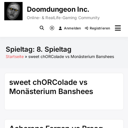
Zum
Doomdungeon Inc.
Inhalt
springen
Online- & RealLife-Gaming Community
Anmelden
Registrieren
Light
mode
(click
Spieltag:
8. Spieltag
to
Startseite
sweet chORColade vs Monästerium Banshees
switch
to
dark)
sweet chORColade vs
Monästerium Banshees