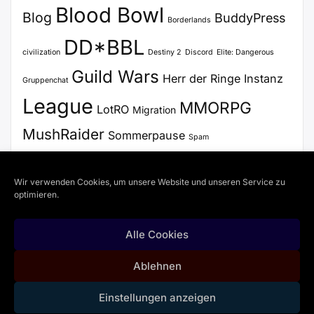
Blood Bowl
Blog
BuddyPress
Borderlands
DD*BBL
civilization
Destiny 2
Discord
Elite: Dangerous
Guild Wars
Herr der Ringe
Instanz
Gruppenchat
League
MMORPG
LotRO
Migration
MushRaider
Sommerpause
Spam
Stammtisch
Update
Steam
SWTOR
Voice Chat
Wir verwenden Cookies, um unsere Website und unseren Service zu
WordPress
VoiceChat
Zertifikat
optimieren.
Alle Cookies
Copyright © 2026
Doomdungeon Inc.
| Powered by
Ablehnen
BuddyX WordPress Theme
Einstellungen anzeigen
Datenschutz