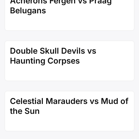
Acherons Fergen vs Praag
Belugans
Double Skull Devils vs
Haunting Corpses
Celestial Marauders vs Mud of
the Sun