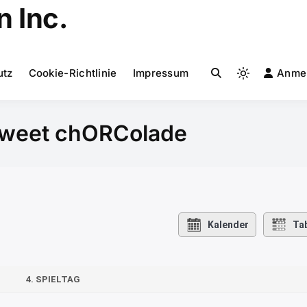
 Inc.
utz
Cookie-Richtlinie
Impressum
Anme
Light
mode
(click
s sweet chORColade
to
switch
to
dark)
Kalender
Tab
4. SPIELTAG