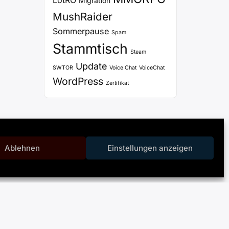
LotRO
Migration
MushRaider
Sommerpause
Spam
Stammtisch
Steam
Update
SWTOR
Voice Chat
VoiceChat
WordPress
Zertifikat
Ablehnen
Einstellungen anzeigen