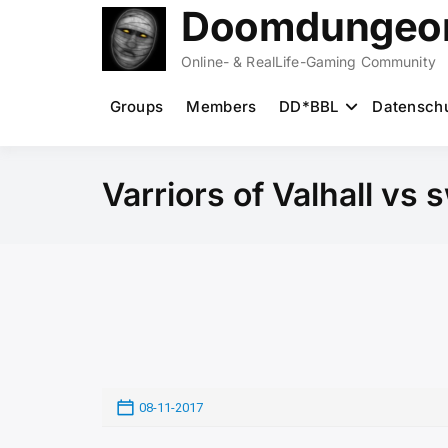
Zum
Doomdungeon
Inhalt
springen
Online- & RealLife-Gaming Community
Groups
Members
DD*BBL
Datensch
Varriors of Valhall v
08-11-2017