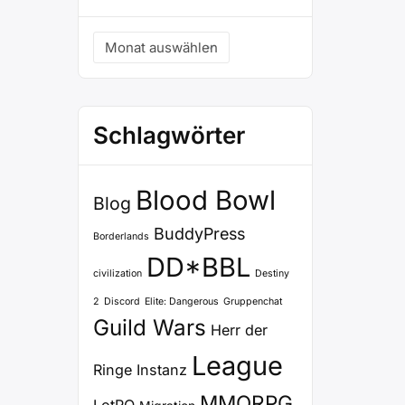
Archiv
Schlagwörter
Blood Bowl
Blog
BuddyPress
Borderlands
DD*BBL
civilization
Destiny
2
Discord
Elite: Dangerous
Gruppenchat
Guild Wars
Herr der
League
Ringe
Instanz
MMORPG