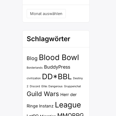
Archiv
Schlagwörter
Blood Bowl
Blog
BuddyPress
Borderlands
DD*BBL
civilization
Destiny
2
Discord
Elite: Dangerous
Gruppenchat
Guild Wars
Herr der
League
Ringe
Instanz
MMORPG