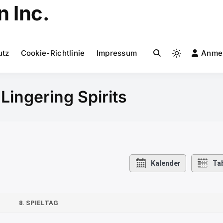
 Inc.
utz
Cookie-Richtlinie
Impressum
Anme
Light
mode
(click
ingering Spirits
to
switch
to
dark)
Kalender
Tab
8. SPIELTAG