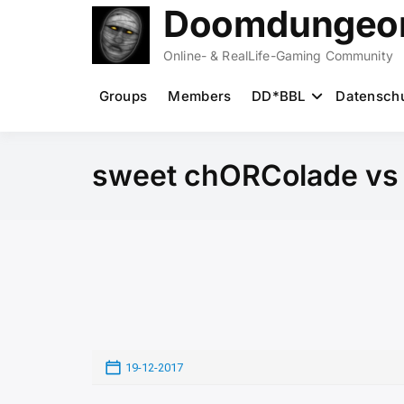
Zum
Doomdungeon
Inhalt
springen
Online- & RealLife-Gaming Community
Groups
Members
DD*BBL
Datensch
sweet chORColade vs L
19-12-2017