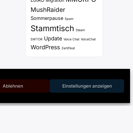
LotRO
Migration
MushRaider
Sommerpause
Spam
Stammtisch
Steam
Update
SWTOR
Voice Chat
VoiceChat
WordPress
Zertifikat
Ablehnen
Einstellungen anzeigen