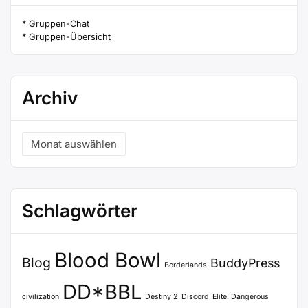
* Gruppen-Chat
* Gruppen-Übersicht
Archiv
Archiv
Schlagwörter
Blood Bowl
Blog
BuddyPress
Borderlands
DD*BBL
civilization
Destiny 2
Discord
Elite: Dangerous