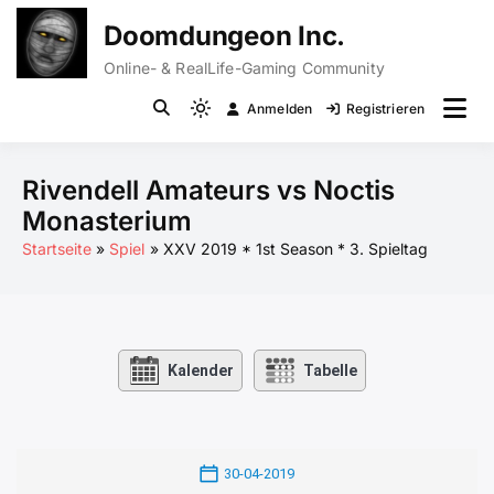
Zum
Doomdungeon Inc.
Inhalt
springen
Online- & RealLife-Gaming Community
Anmelden
Registrieren
Light
mode
(click
Rivendell Amateurs vs Noctis
to
Monasterium
switch
Startseite
Spiel
XXV 2019 * 1st Season * 3. Spieltag
to
dark)
Kalender
Tabelle
30-04-2019