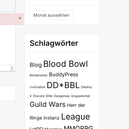
Archiv
×
Schlagwörter
Blood Bowl
Blog
BuddyPress
Borderlands
DD*BBL
civilization
Destiny
2
Discord
Elite: Dangerous
Gruppenchat
Guild Wars
Herr der
League
Ringe
Instanz
MMORPG