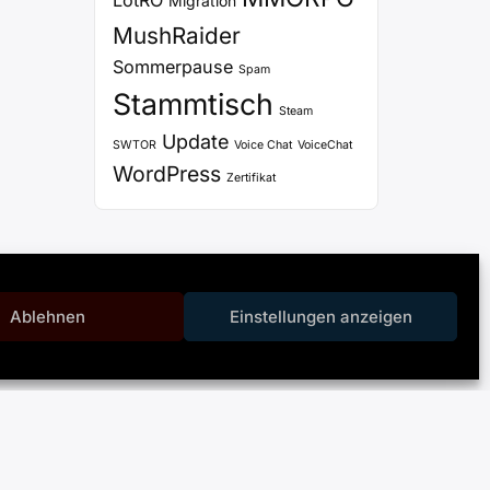
LotRO
Migration
MushRaider
Sommerpause
Spam
Stammtisch
Steam
Update
SWTOR
Voice Chat
VoiceChat
WordPress
Zertifikat
Ablehnen
Einstellungen anzeigen