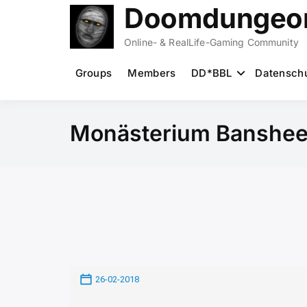
Zum
Doomdungeon
Inhalt
springen
Online- & RealLife-Gaming Community
Groups
Members
DD*BBL
Datensch
Monästerium Banshees 
26-02-2018