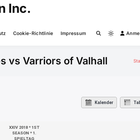
 Inc.
utz
Cookie-Richtlinie
Impressum
Anme
Light
mode
(click
vs Varriors of Valhall
to
Sta
switch
to
dark)
Kalender
Tab
XXIV 2018 * 1ST
SEASON * 1.
SPIELTAG