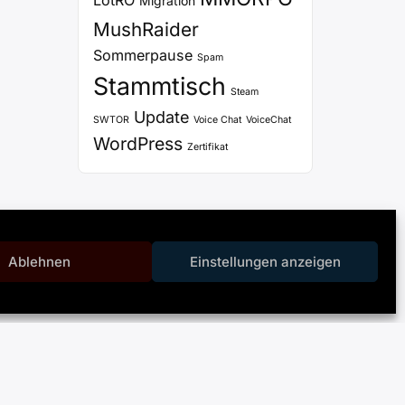
LotRO
Migration
MushRaider
Sommerpause
Spam
Stammtisch
Steam
Update
SWTOR
Voice Chat
VoiceChat
WordPress
Zertifikat
Ablehnen
Einstellungen anzeigen