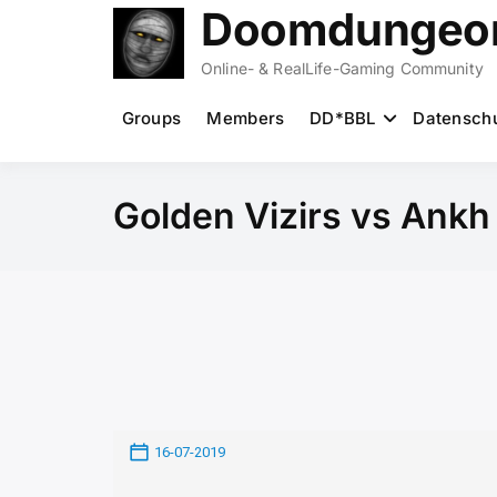
Zum
Doomdungeon
Inhalt
springen
Online- & RealLife-Gaming Community
Groups
Members
DD*BBL
Datensch
Golden Vizirs vs Ankh
16-07-2019