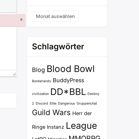
Archiv
×
Schlagwörter
Blood Bowl
Blog
BuddyPress
Borderlands
DD*BBL
civilization
Destiny
2
Discord
Elite: Dangerous
Gruppenchat
Guild Wars
Herr der
League
Ringe
Instanz
MMORPG