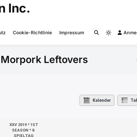
 Inc.
utz
Cookie-Richtlinie
Impressum
Anme
Light
mode
(click
 Morpork Leftovers
to
switch
to
dark)
Kalender
Tab
XXV 2019 * 1ST
SEASON * 8.
SPIELTAG