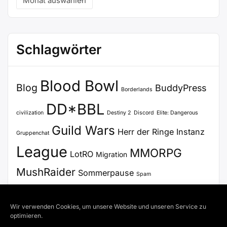
Schlagwörter
Blood Bowl
Blog
BuddyPress
Borderlands
DD*BBL
civilization
Destiny 2
Discord
Elite: Dangerous
Guild Wars
Herr der Ringe
Instanz
Gruppenchat
League
MMORPG
LotRO
Migration
MushRaider
Sommerpause
Spam
Stammtisch
Update
Steam
SWTOR
Voice Chat
Wir verwenden Cookies, um unsere Website und unseren Service zu
WordPress
VoiceChat
Zertifikat
optimieren.