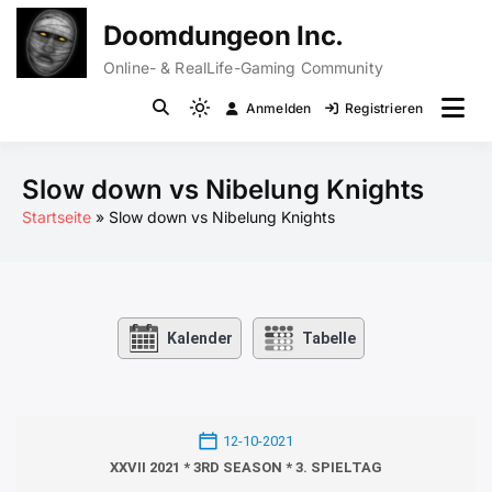
Zum
Doomdungeon Inc.
Inhalt
springen
Online- & RealLife-Gaming Community
Anmelden
Registrieren
Light
mode
(click
Slow down vs Nibelung Knights
to
Startseite
Slow down vs Nibelung Knights
switch
to
dark)
Kalender
Tabelle
12-10-2021
XXVII 2021 * 3RD SEASON * 3. SPIELTAG