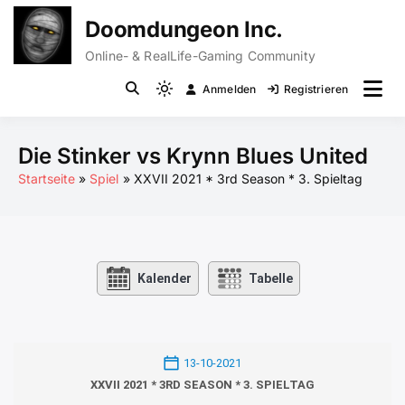
Zum
Doomdungeon Inc.
Inhalt
springen
Online- & RealLife-Gaming Community
Anmelden
Registrieren
Light
mode
(click
Die Stinker vs Krynn Blues United
to
Startseite
Spiel
XXVII 2021 * 3rd Season * 3. Spieltag
switch
to
dark)
Kalender
Tabelle
13-10-2021
XXVII 2021 * 3RD SEASON * 3. SPIELTAG