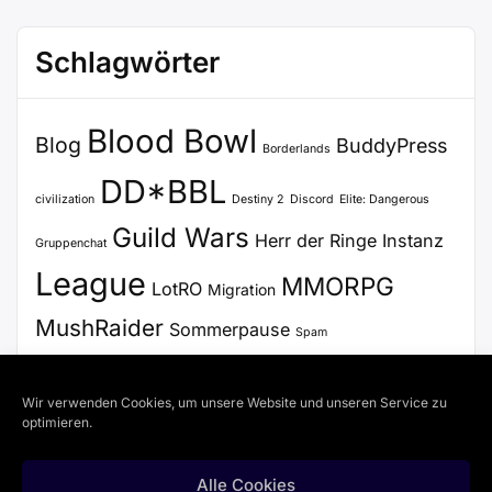
Schlagwörter
Blood Bowl
Blog
BuddyPress
Borderlands
DD*BBL
civilization
Destiny 2
Discord
Elite: Dangerous
Guild Wars
Herr der Ringe
Instanz
Gruppenchat
League
MMORPG
LotRO
Migration
MushRaider
Sommerpause
Spam
Stammtisch
Update
Steam
SWTOR
Voice Chat
Wir verwenden Cookies, um unsere Website und unseren Service zu
WordPress
VoiceChat
Zertifikat
optimieren.
Alle Cookies