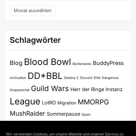
Archiv
Schlagwörter
Blood Bowl
Blog
BuddyPress
Borderlands
DD*BBL
civilization
Destiny 2
Discord
Elite: Dangerous
Guild Wars
Herr der Ringe
Instanz
Gruppenchat
League
MMORPG
LotRO
Migration
MushRaider
Sommerpause
Spam
Stammtisch
Update
Steam
SWTOR
Voice Chat
Wir verwenden Cookies, um unsere Website und unseren Service zu
WordPress