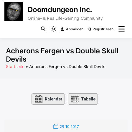
Zum
Doomdungeon Inc.
Inhalt
springen
Online- & RealLife-Gaming Community
Anmelden
Registrieren
Light
mode
(click
Acherons Fergen vs Double Skull
to
Devils
switch
Startseite
Acherons Fergen vs Double Skull Devils
to
dark)
Kalender
Tabelle
29-10-2017